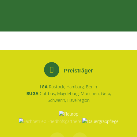
Preisträger
IGA
Rostock, Hamburg, Berlin
BUGA
Cottbus, Magdeburg, München, Gera,
Schwerin, Havelregion